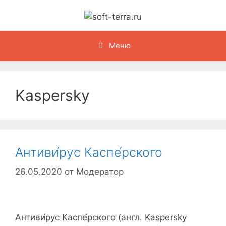
Перейти
к
содержимому
Меню
Kaspersky
Антиви́рус Каспе́рского
26.05.2020
от
Модератор
Антиви́рус Каспе́рского (англ. Kaspersky