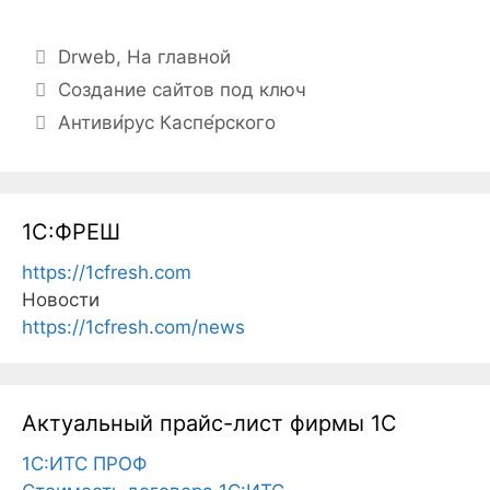
Рубрики
Drweb
,
На главной
Навигация
Создание сайтов под ключ
записи
Антиви́рус Каспе́рского
1С:ФРЕШ
https://1cfresh.com
Новости
https://1cfresh.com/news
Актуальный прайс-лист фирмы 1С
1С:ИТС ПРОФ